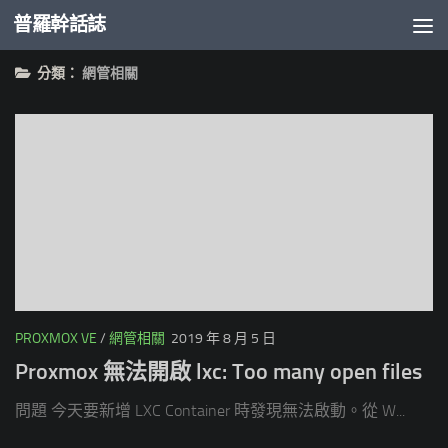
普羅幹話誌
Skip to content
分類：
網管相關
PROXMOX VE
/
網管相關
2019 年 8 月 5 日
Proxmox 無法開啟 lxc: Too many open files
問題 今天要新增 LXC Container 時發現無法啟動。從 W...